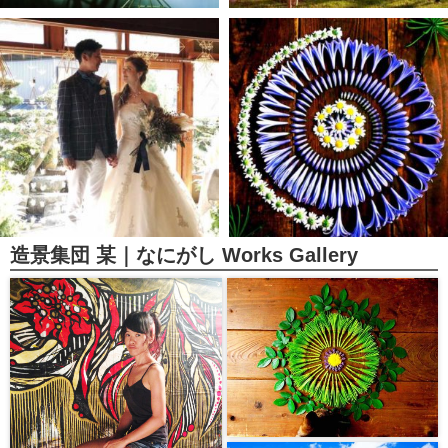
造景集団 某｜なにがし Works Gallery